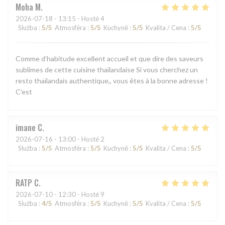
Moha
M
2026-07-18
- 13:15 - Hosté 4
Služba
:
5
/5
Atmosféra
:
5
/5
Kuchyně
:
5
/5
Kvalita / Cena
:
5
/5
Comme d’habitude excellent accueil et que dire des saveurs
sublimes de cette cuisine thaïlandaise Si vous cherchez un
resto thaïlandais authentique,, vous êtes à la bonne adresse !
C’est
imane
C
2026-07-16
- 13:00 - Hosté 2
Služba
:
5
/5
Atmosféra
:
5
/5
Kuchyně
:
5
/5
Kvalita / Cena
:
5
/5
RATP
C
2026-07-10
- 12:30 - Hosté 9
Služba
:
4
/5
Atmosféra
:
5
/5
Kuchyně
:
5
/5
Kvalita / Cena
:
5
/5