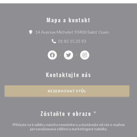
Mapa a kontakt
((otevře se v 
14 Avenue Michelet 93400 Saint Ouen
01 85 15 25 93
Facebook ((otevře se v novém okně))
Twitter ((otevře se v novém okně
Instagram ((otevře se v 
Kontaktujte nás
REZERVOVAT STŮL
Zůstaňte v obraze
*
Přihlaste se k odběru našeho newsletteru a dostávejte od nás e-mailem
personalizovaná sdělení a marketingové nabídky.