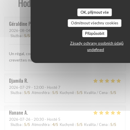
Hodnocení našich zákazníků
OK, přijmout vše
Géraldine
P
Odmítnout všechny cookies
2026-08-04
- 12:15 - Hosté 2
Přizpůsobit
Služba
:
5
/5
Atmosféra
:
5
/5
Kuchyně
:
5
/5
Kvalita / Cena
:
5
/5
Zásady ochrany osobních údajů
undefined
Un régal, comme d'habitude. Cette fois ci j'ai pris la salade
crevettes mangue, délicieuse!
Djamila
R
2026-07-29
- 12:00 - Hosté 7
Služba
:
5
/5
Atmosféra
:
5
/5
Kuchyně
:
5
/5
Kvalita / Cena
:
5
/5
Hanane
A
2026-07-26
- 20:30 - Hosté 5
Služba
:
5
/5
Atmosféra
:
4
/5
Kuchyně
:
5
/5
Kvalita / Cena
:
5
/5