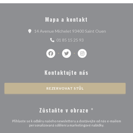
Mapa a kontakt
((otevře se v 
14 Avenue Michelet 93400 Saint Ouen
01 85 15 25 93
Facebook ((otevře se v novém okně))
Twitter ((otevře se v novém okně
Instagram ((otevře se v 
Kontaktujte nás
REZERVOVAT STŮL
Zůstaňte v obraze
*
Přihlaste se k odběru našeho newsletteru a dostávejte od nás e-mailem
personalizovaná sdělení a marketingové nabídky.