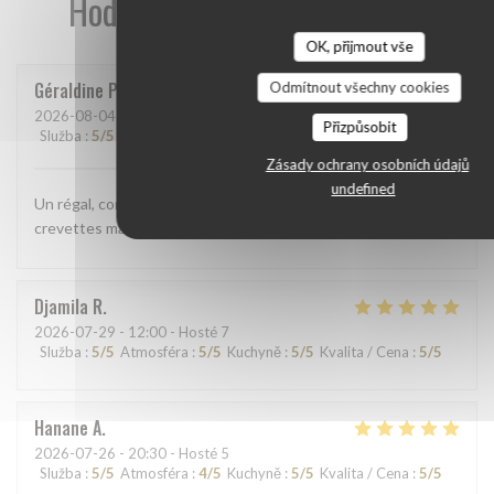
Hodnocení našich zákazníků
OK, přijmout vše
Géraldine
P
Odmítnout všechny cookies
2026-08-04
- 12:15 - Hosté 2
Přizpůsobit
Služba
:
5
/5
Atmosféra
:
5
/5
Kuchyně
:
5
/5
Kvalita / Cena
:
5
/5
Zásady ochrany osobních údajů
undefined
Un régal, comme d'habitude. Cette fois ci j'ai pris la salade
crevettes mangue, délicieuse!
Djamila
R
2026-07-29
- 12:00 - Hosté 7
Služba
:
5
/5
Atmosféra
:
5
/5
Kuchyně
:
5
/5
Kvalita / Cena
:
5
/5
Hanane
A
2026-07-26
- 20:30 - Hosté 5
Služba
:
5
/5
Atmosféra
:
4
/5
Kuchyně
:
5
/5
Kvalita / Cena
:
5
/5