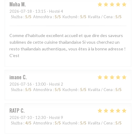
Moha
M
2026-07-18
- 13:15 - Hosté 4
Služba
:
5
/5
Atmosféra
:
5
/5
Kuchyně
:
5
/5
Kvalita / Cena
:
5
/5
Comme d’habitude excellent accueil et que dire des saveurs
sublimes de cette cuisine thaïlandaise Si vous cherchez un
resto thaïlandais authentique,, vous êtes à la bonne adresse !
C’est
imane
C
2026-07-16
- 13:00 - Hosté 2
Služba
:
5
/5
Atmosféra
:
5
/5
Kuchyně
:
5
/5
Kvalita / Cena
:
5
/5
RATP
C
2026-07-10
- 12:30 - Hosté 9
Služba
:
4
/5
Atmosféra
:
5
/5
Kuchyně
:
5
/5
Kvalita / Cena
:
5
/5