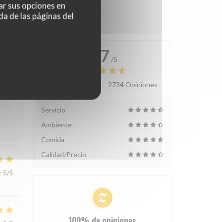
ar sus opciones en
da de las páginas del
4.7
/5
Valoración media —
2734 Opiniones
:
5
/5
Servicio
Ambiente
Comida
Calidad/Precio
:
5
/5
100% de opiniones