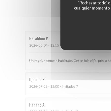
'Rechazar todo' o
cualquier momento ha
Las opinion
Géraldine
P
2026-08-04
- 12:15 - Invitados 2
Un régal, comme d'habitude. Cette fois ci j'ai pris la
Djamila
R
2026-07-29
- 12:00 - Invitados 7
Hanane
A