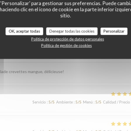
 'Personalizar' para gestionar sus preferencias. Puede cambi
ciendo clic en el icono de cookie en la parte inferior izquier
sitio.
es de nuestros clientes
OK, aceptar todas
Denegar todas las cookies
Personalizar
Política de protección de datos personales
Política de gestión de cookies
Servicio
:
5
/5
Ambiente
:
5
/5
Menú
:
5
/5
Calidad / Precio
 salade crevettes mangue, délicieuse!
Servicio
:
5
/5
Ambiente
:
5
/5
Menú
:
5
/5
Calidad / Precio