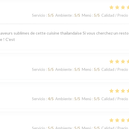
Servicio
:
5
/5
Ambiente
:
5
/5
Menú
:
5
/5
Calidad / Precio
aveurs sublimes de cette cuisine thaïlandaise Si vous cherchez un resto
e ! C’est
Servicio
:
5
/5
Ambiente
:
5
/5
Menú
:
5
/5
Calidad / Precio
Servicio
:
4
/5
Ambiente
:
5
/5
Menú
:
5
/5
Calidad / Precio
Servicio
:
5
/5
Ambiente
:
5
/5
Menú
:
5
/5
Calidad / Precio