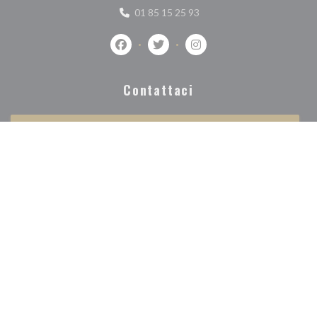
01 85 15 25 93
Facebook ((apre una nuova finestra))
Twitter ((apre una nuova finestra
Instagram ((apre una nuov
Contattaci
PRENOTA
Rimani informato
*
Iscriversi alla nostra newsletter per ricevere comunicazioni personalizzate e
offerte di marketing via e-mail.
ABBONATI
© 2026 L'OSMOZE — CREAZIONE DEL SITO INTERNET RISTORANTE
((APRE UNA NUOVA FINEST