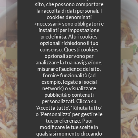
sito, che possono comportare
la raccolta di dati personali. I
FOTO
cookies denominati
«necessari» sono obbligatori e
installati per impostazione
predefinita. Altri cookies
opzionali richiedono il tuo
consenso. Questi cookies
PRENOTA
opzionali servono per
analizzare la tua navigazione,
misurare l'audience del sito,
fornire funzionalità (ad
esempio, legate ai social
network) o visualizzare
pubblicità o contenuti
personalizzati. Clicca su
'Accetta tutto', 'Rifiuta tutto'
o 'Personalizza' per gestire le
tue preferenze. Puoi
modificare le tue scelte in
qualsiasi momento cliccando