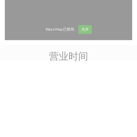
Waze Map 已禁用。
允许
营业时间
access_time
星
-
星
11:45 - 15:00
18:30 - 01:00