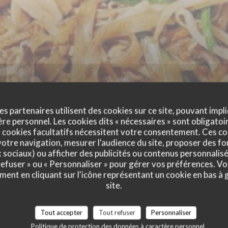
es partenaires utilisent des cookies sur ce site, pouvant impli
e personnel. Les cookies dits « nécessaires » sont obligatoir
 cookies facultatifs nécessitent votre consentement. Ces co
otre navigation, mesurer l'audience du site, proposer des fon
L'OSMOZE
x sociaux) ou afficher des publicités ou contenus personnalisé
 refuser » ou « Personnaliser » pour gérer vos préférences. V
ment en cliquant sur l'icône représentant un cookie en bas à
RESTAURANT TRADITIONNEL
|
SAINT OUEN
site.
Tout accepter
Tout refuser
Personnaliser
RÉSERVER
Politique de protection des données à caractère personnel