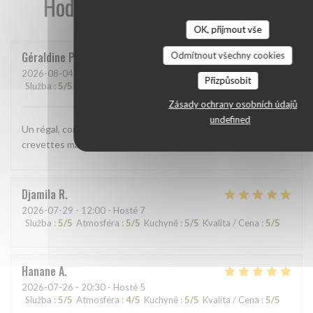
Hodnocení našich zákazníků
OK, přijmout vše
Géraldine
P
Odmítnout všechny cookies
2026-08-04
- 12:15 - Hosté 2
Přizpůsobit
Služba
:
5
/5
Atmosféra
:
5
/5
Kuchyně
:
5
/5
Kvalita / Cena
:
5
/5
Zásady ochrany osobních údajů
undefined
Un régal, comme d'habitude. Cette fois ci j'ai pris la salade
crevettes mangue, délicieuse!
Djamila
R
2026-07-29
- 12:00 - Hosté 7
Služba
:
5
/5
Atmosféra
:
5
/5
Kuchyně
:
5
/5
Kvalita / Cena
:
5
/5
Hanane
A
2026-07-26
- 20:30 - Hosté 5
Služba
:
5
/5
Atmosféra
:
4
/5
Kuchyně
:
5
/5
Kvalita / Cena
:
5
/5