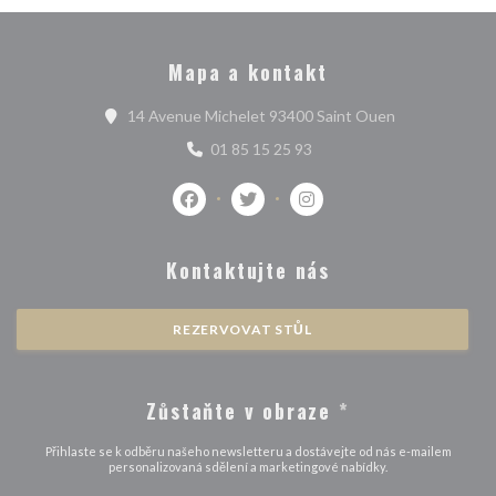
Mapa a kontakt
((otevře se v 
14 Avenue Michelet 93400 Saint Ouen
01 85 15 25 93
Facebook ((otevře se v novém okně))
Twitter ((otevře se v novém okně
Instagram ((otevře se v 
Kontaktujte nás
REZERVOVAT STŮL
Zůstaňte v obraze
*
Přihlaste se k odběru našeho newsletteru a dostávejte od nás e-mailem
personalizovaná sdělení a marketingové nabídky.