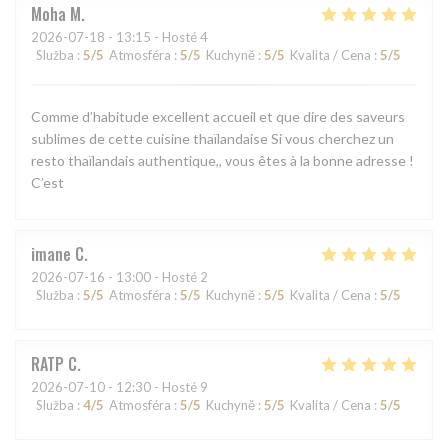
Moha
M
2026-07-18
- 13:15 - Hosté 4
Služba
:
5
/5
Atmosféra
:
5
/5
Kuchyně
:
5
/5
Kvalita / Cena
:
5
/5
Comme d’habitude excellent accueil et que dire des saveurs
sublimes de cette cuisine thaïlandaise Si vous cherchez un
resto thaïlandais authentique,, vous êtes à la bonne adresse !
C’est
imane
C
2026-07-16
- 13:00 - Hosté 2
Služba
:
5
/5
Atmosféra
:
5
/5
Kuchyně
:
5
/5
Kvalita / Cena
:
5
/5
RATP
C
2026-07-10
- 12:30 - Hosté 9
Služba
:
4
/5
Atmosféra
:
5
/5
Kuchyně
:
5
/5
Kvalita / Cena
:
5
/5