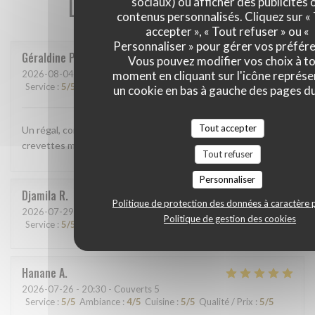
Les avis de nos clients
sociaux) ou afficher des publicités 
contenus personnalisés. Cliquez sur «
accepter », « Tout refuser » ou «
Personnaliser » pour gérer vos préfér
Géraldine
P
Vous pouvez modifier vos choix à t
moment en cliquant sur l'icône représ
2026-08-04
- 12:15 - Couverts 2
Service
:
5
/5
Ambiance
:
5
/5
Cuisine
:
5
/5
Qualité / Prix
:
5
/5
un cookie en bas à gauche des pages du
Tout accepter
Un régal, comme d'habitude. Cette fois ci j'ai pris la salade
crevettes mangue, délicieuse!
Tout refuser
Personnaliser
Djamila
R
Politique de protection des données à caractère 
2026-07-29
- 12:00 - Couverts 7
Politique de gestion des cookies
Service
:
5
/5
Ambiance
:
5
/5
Cuisine
:
5
/5
Qualité / Prix
:
5
/5
Hanane
A
2026-07-26
- 20:30 - Couverts 5
Service
:
5
/5
Ambiance
:
4
/5
Cuisine
:
5
/5
Qualité / Prix
:
5
/5