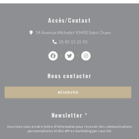
Accès/Contact
((ouvre une no
14 Avenue Michelet 93400 Saint Ouen
01 85 15 25 93
Facebook ((ouvre une nouvelle fenêtre))
Twitter ((ouvre une nouvelle fenê
Instagram ((ouvre une nou
Nous contacter
RÉSERVER
Newsletter
*
Inscrivez-vous à notre lettre d'information pour recevoir des communications
personnalisées et des offres marketing par courriel.