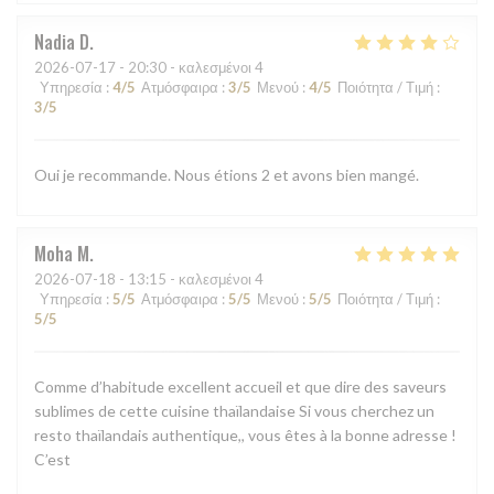
Nadia
D
2026-07-17
- 20:30 - καλεσμένοι 4
Υπηρεσία
:
4
/5
Ατμόσφαιρα
:
3
/5
Μενού
:
4
/5
Ποιότητα / Τιμή
:
3
/5
Oui je recommande. Nous étions 2 et avons bien mangé.
Moha
M
2026-07-18
- 13:15 - καλεσμένοι 4
Υπηρεσία
:
5
/5
Ατμόσφαιρα
:
5
/5
Μενού
:
5
/5
Ποιότητα / Τιμή
:
5
/5
Comme d’habitude excellent accueil et que dire des saveurs
sublimes de cette cuisine thaïlandaise Si vous cherchez un
resto thaïlandais authentique,, vous êtes à la bonne adresse !
C’est