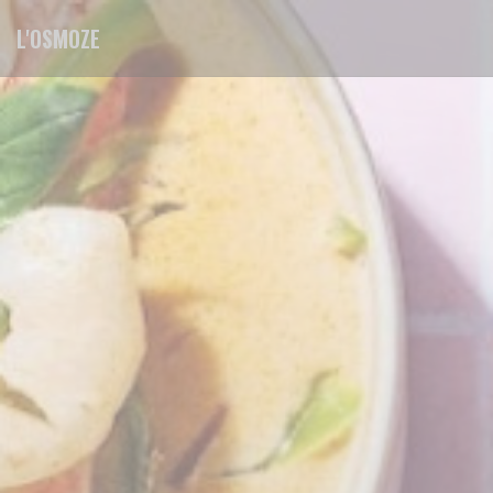
Πίνακας διαχείρισης "Μπισκότων" (Cookies)
L'OSMOZE