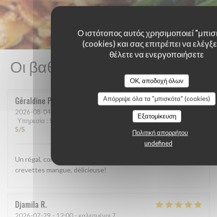
Ο ιστότοπος αυτός χρησιμοποιεί "μπισ
(cookies) και σας επιτρέπει να ελέγξετ
θέλετε να ενεργοποιήσετε
Οι βαθμολογίες πελατών μας
OK, αποδοχή όλων
Απόρριψε όλα τα "μπισκότα" (cookies)
Géraldine
P
2026-08-04
- 12:15 - καλεσμένοι 2
Εξατομίκευση
Υπηρεσία
:
5
/5
Ατμόσφαιρα
:
5
/5
Μενού
:
5
/5
Ποιότητα / Τιμή
:
5
/5
Πολιτική απορρήτου
undefined
Un régal, comme d'habitude. Cette fois ci j'ai pris la salade
crevettes mangue, délicieuse!
Djamila
R
2026-07-29
- 12:00 - καλεσμένοι 7