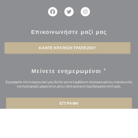
Facebook ((ανοίγει σε νέο παράθυρο))
Twitter ((ανοίγει σε νέο παράθυ
Instagram ((ανοίγει σε 
Επικοινωνήστε μαζί μας
ΚΆΝΤΕ ΚΡΆΤΗΣΗ ΤΡΑΠΕΖΙΟΎ
Μείνετε ενημερωμένοι
*
Εγγραφείτε στο ενημερωτικό μας δελτίο για να λαμβάνετε εξατομικευμένες επικοινωνίες
και προσφορές μάρκετινγκ μέσω ηλεκτρονικού ταχυδρομείου από εμάς.
ΕΓΓΡΑΦΉ
© 2026 L'OSMOZE — Η ΙΣΤΟΣΕΛΊΔΑ ΤΟΥ ΕΣΤΙΑΤΟΡΊΟΥ
((ΑΝΟΊΓΕΙ ΣΕ ΝΈ
ΔΗΜΙΟΥΡΓΉΘΗΚΕ ΑΠΌ
ZENCHEF