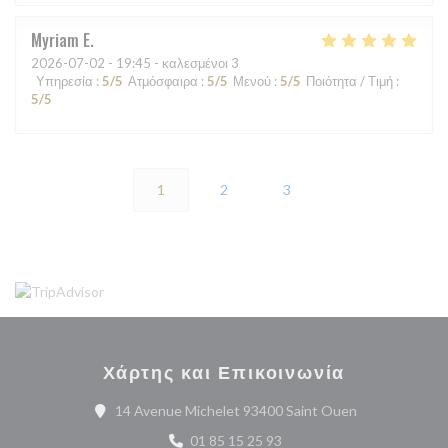
Myriam
E
2026-07-02
- 19:45 - καλεσμένοι 3
Υπηρεσία
:
5
/5
Ατμόσφαιρα
:
5
/5
Μενού
:
5
/5
Ποιότητα / Τιμή
:
5
/5
1
2
3
Χάρτης και Επικοινωνία
((ανοίγει σε ν
14 Avenue Michelet 93400 Saint Ouen
01 85 15 25 93