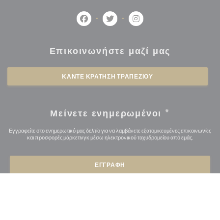
Facebook ((ανοίγει σε νέο παράθυρο))
Twitter ((ανοίγει σε νέο παράθυ
Instagram ((ανοίγει σε 
Επικοινωνήστε μαζί μας
ΚΆΝΤΕ ΚΡΆΤΗΣΗ ΤΡΑΠΕΖΙΟΎ
Μείνετε ενημερωμένοι
*
Εγγραφείτε στο ενημερωτικό μας δελτίο για να λαμβάνετε εξατομικευμένες επικοινωνίες
και προσφορές μάρκετινγκ μέσω ηλεκτρονικού ταχυδρομείου από εμάς.
ΕΓΓΡΑΦΉ
© 2026 L'OSMOZE — Η ΙΣΤΟΣΕΛΊΔΑ ΤΟΥ ΕΣΤΙΑΤΟΡΊΟΥ
((ΑΝΟΊΓΕΙ ΣΕ ΝΈ
ΔΗΜΙΟΥΡΓΉΘΗΚΕ ΑΠΌ
ZENCHEF