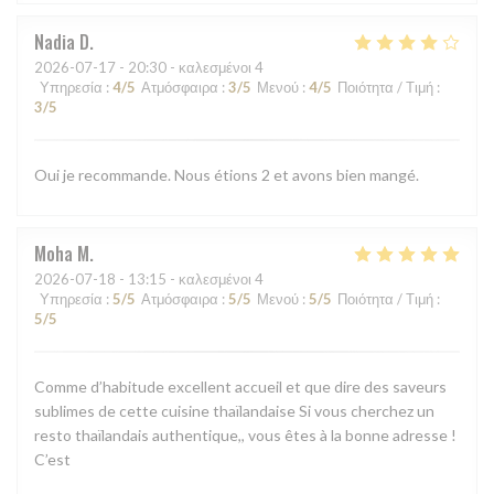
Nadia
D
2026-07-17
- 20:30 - καλεσμένοι 4
Υπηρεσία
:
4
/5
Ατμόσφαιρα
:
3
/5
Μενού
:
4
/5
Ποιότητα / Τιμή
:
3
/5
Oui je recommande. Nous étions 2 et avons bien mangé.
Moha
M
2026-07-18
- 13:15 - καλεσμένοι 4
Υπηρεσία
:
5
/5
Ατμόσφαιρα
:
5
/5
Μενού
:
5
/5
Ποιότητα / Τιμή
:
5
/5
Comme d’habitude excellent accueil et que dire des saveurs
sublimes de cette cuisine thaïlandaise Si vous cherchez un
resto thaïlandais authentique,, vous êtes à la bonne adresse !
C’est