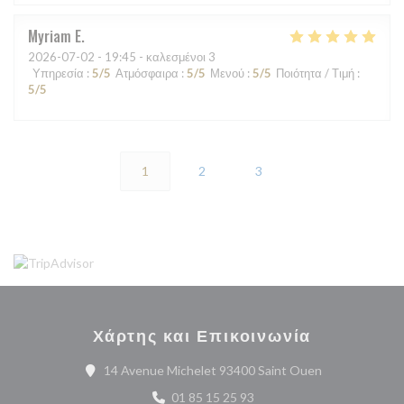
Myriam
E
2026-07-02
- 19:45 - καλεσμένοι 3
Υπηρεσία
:
5
/5
Ατμόσφαιρα
:
5
/5
Μενού
:
5
/5
Ποιότητα / Τιμή
:
5
/5
1
2
3
Χάρτης και Επικοινωνία
((ανοίγει σε ν
14 Avenue Michelet 93400 Saint Ouen
01 85 15 25 93