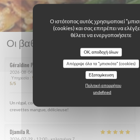
Ο ιστότοπος αυτός χρησιμοποιεί "μπισ
(cookies) και σας επιτρέπει να ελέγξετ
θέλετε να ενεργοποιήσετε
Οι βαθμολογίες πελατών μας
OK, αποδοχή όλων
Απόρριψε όλα τα "μπισκότα" (cookies)
Géraldine
P
2026-08-04
- 12:15 - καλεσμένοι 2
Εξατομίκευση
Υπηρεσία
:
5
/5
Ατμόσφαιρα
:
5
/5
Μενού
:
5
/5
Ποιότητα / Τιμή
:
5
/5
Πολιτική απορρήτου
undefined
Un régal, comme d'habitude. Cette fois ci j'ai pris la salade
crevettes mangue, délicieuse!
Djamila
R
2026-07-29
- 12:00 - καλεσμένοι 7