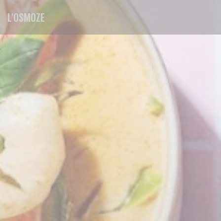
Πίνακας διαχείρισης "Μπισκότων" (Cookies)
L'OSMOZE