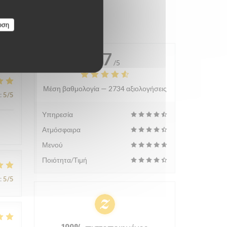
υση
4.7
/5
Μέση βαθμολογία —
2734 αξιολογήσεις
:
5
/5
Υπηρεσία
Ατμόσφαιρα
Μενού
Ποιότητα/Τιμή
:
5
/5