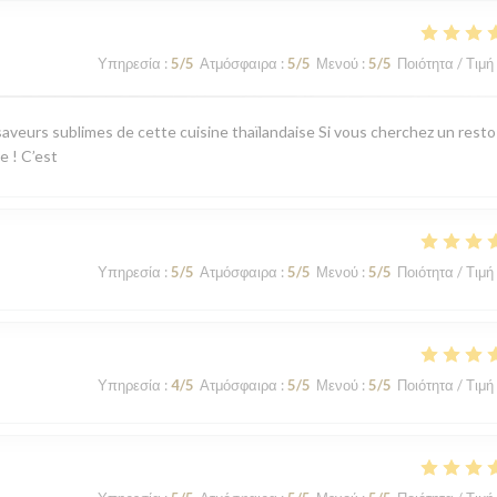
Υπηρεσία
:
5
/5
Ατμόσφαιρα
:
5
/5
Μενού
:
5
/5
Ποιότητα / Τιμή
aveurs sublimes de cette cuisine thaïlandaise Si vous cherchez un resto
e ! C’est
Υπηρεσία
:
5
/5
Ατμόσφαιρα
:
5
/5
Μενού
:
5
/5
Ποιότητα / Τιμή
Υπηρεσία
:
4
/5
Ατμόσφαιρα
:
5
/5
Μενού
:
5
/5
Ποιότητα / Τιμή