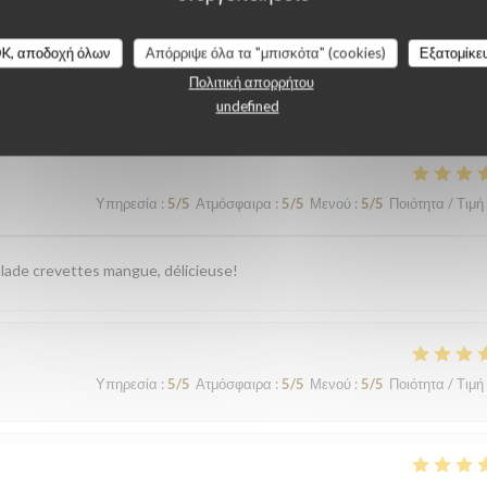
K, αποδοχή όλων
Απόρριψε όλα τα "μπισκότα" (cookies)
Εξατομίκε
λογίες πελατών μας
Πολιτική απορρήτου
undefined
Υπηρεσία
:
5
/5
Ατμόσφαιρα
:
5
/5
Μενού
:
5
/5
Ποιότητα / Τιμή
 salade crevettes mangue, délicieuse!
Υπηρεσία
:
5
/5
Ατμόσφαιρα
:
5
/5
Μενού
:
5
/5
Ποιότητα / Τιμή