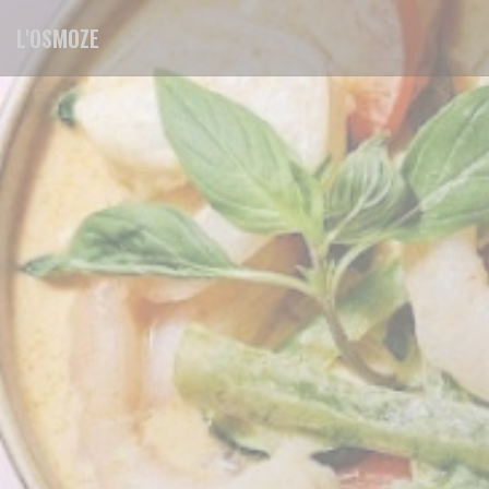
Πίνακας διαχείρισης "Μπισκότων" (Cookies)
L'OSMOZE