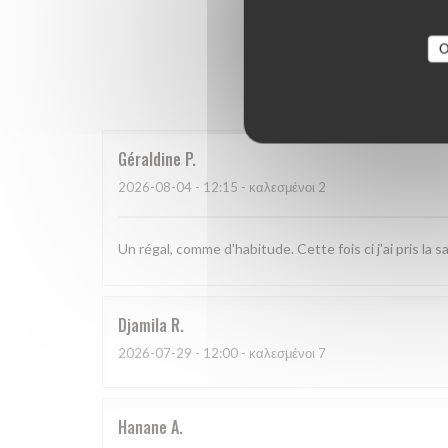
O
Οι βαθμο
Géraldine
P
2026-08-04
- 12:15 - καλεσμένοι 2
Un régal, comme d'habitude. Cette fois ci j'ai pris la
Djamila
R
2026-07-29
- 12:00 - καλεσμένοι 7
Hanane
A