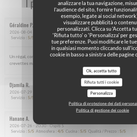
I pareri dei nostri clienti
analizzare la tua navigazione, misu
l'audience del sito, fornire funzionali
esempio, legate ai social network
visualizzare pubblicità o contenu
Géraldine
P
personalizzati. Clicca su 'Accetta tu
2026-08-04
- 12:15 - Ospiti 2
'Rifiuta tutto' o 'Personalizza' per ges
Servizio
:
5
/5
Atmosfera
:
5
/5
Cucina
:
5
/5
Qualità / Prezzo
:
5
/5
tue preferenze. Puoi modificare le tue
in qualsiasi momento cliccando sull'ic
cookie in basso a sinistra delle pagine d
Un régal, comme d'habitude. Cette fois ci j'ai pris la salade
crevettes mangue, délicieuse!
Ok, accetta tutto
Rifiuta tutti i cookie
Djamila
R
2026-07-29
- 12:00 - Ospiti 7
Personalizza
Servizio
:
5
/5
Atmosfera
:
5
/5
Cucina
:
5
/5
Qualità / Prezzo
:
5
/5
Politica di protezione dei dati personal
Politica di gestione dei cookie
Hanane
A
2026-07-26
- 20:30 - Ospiti 5
Servizio
:
5
/5
Atmosfera
:
4
/5
Cucina
:
5
/5
Qualità / Prezzo
:
5
/5