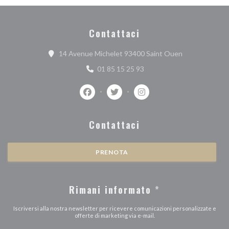
Contattaci
((apre una nuov
14 Avenue Michelet 93400 Saint Ouen
01 85 15 25 93
Facebook ((apre una nuova finestra))
Twitter ((apre una nuova finestra
Instagram ((apre una nuov
Contattaci
PRENOTA
Rimani informato
*
Iscriversi alla nostra newsletter per ricevere comunicazioni personalizzate e
offerte di marketing via e-mail.