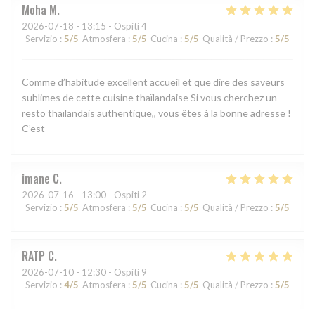
Moha
M
2026-07-18
- 13:15 - Ospiti 4
Servizio
:
5
/5
Atmosfera
:
5
/5
Cucina
:
5
/5
Qualità / Prezzo
:
5
/5
Comme d’habitude excellent accueil et que dire des saveurs
sublimes de cette cuisine thaïlandaise Si vous cherchez un
resto thaïlandais authentique,, vous êtes à la bonne adresse !
C’est
imane
C
2026-07-16
- 13:00 - Ospiti 2
Servizio
:
5
/5
Atmosfera
:
5
/5
Cucina
:
5
/5
Qualità / Prezzo
:
5
/5
RATP
C
2026-07-10
- 12:30 - Ospiti 9
Servizio
:
4
/5
Atmosfera
:
5
/5
Cucina
:
5
/5
Qualità / Prezzo
:
5
/5