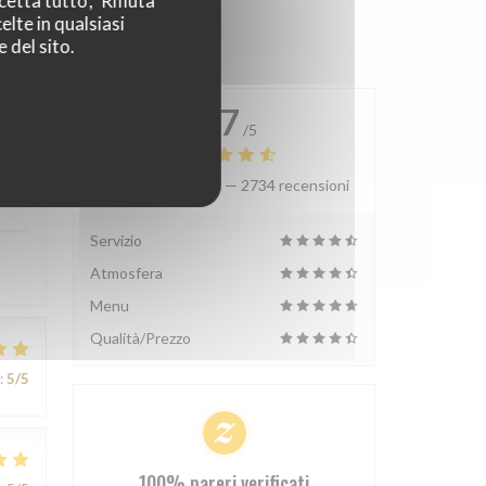
etta tutto', 'Rifiuta
elte in qualsiasi
 del sito.
4.7
/5
Valutazione media —
2734 recensioni
:
5
/5
Servizio
Atmosfera
Menu
Qualità/Prezzo
:
5
/5
100% pareri verificati