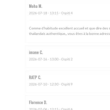
Moha
M
2026-07-18
- 13:15 - Ospiti 4
Comme d’habitude excellent accueil et que dire des s
thaïlandais authentique,, vous êtes à la bonne adress
imane
C
2026-07-16
- 13:00 - Ospiti 2
RATP
C
2026-07-10
- 12:30 - Ospiti 9
Florence
D
2026-07-06
- 12:15 - Ospiti 6