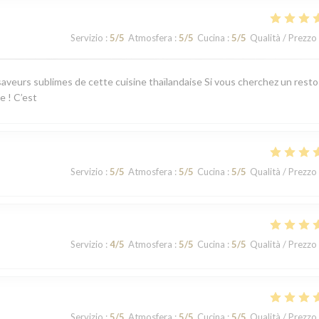
Servizio
:
5
/5
Atmosfera
:
5
/5
Cucina
:
5
/5
Qualità / Prezzo
aveurs sublimes de cette cuisine thaïlandaise Si vous cherchez un resto
e ! C’est
Servizio
:
5
/5
Atmosfera
:
5
/5
Cucina
:
5
/5
Qualità / Prezzo
Servizio
:
4
/5
Atmosfera
:
5
/5
Cucina
:
5
/5
Qualità / Prezzo
Servizio
:
5
/5
Atmosfera
:
5
/5
Cucina
:
5
/5
Qualità / Prezzo