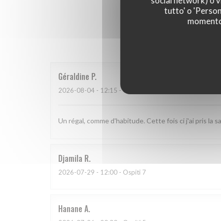
social network) o vi
tutto' o 'Person
momento c
I parer
Géraldine
P
2026-08-04
- 12:15 - Ospiti 2
Un régal, comme d'habitude. Cette fois ci j'ai pris la
Djamila
R
2026-07-29
- 12:00 - Ospiti 7
Hanane
A