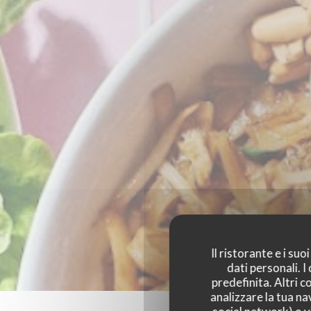
Il ristorante e i su
dati personali. 
predefinita. Altri 
analizzare la tua na