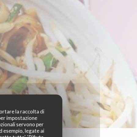
ortare la raccolta di
 per impostazione
pzionali servono per
ad esempio, legate ai