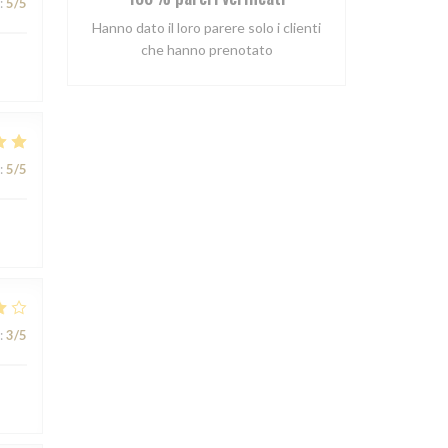
:
5
/5
Hanno dato il loro parere solo i clienti
che hanno prenotato
:
5
/5
:
3
/5