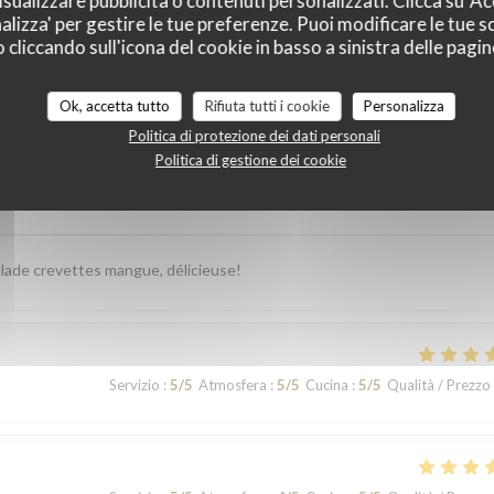
sualizzare pubblicità o contenuti personalizzati. Clicca su 'Acc
alizza' per gestire le tue preferenze. Puoi modificare le tue sc
liccando sull'icona del cookie in basso a sinistra delle pagine
i dei nostri clienti
Ok, accetta tutto
Rifiuta tutti i cookie
Personalizza
Politica di protezione dei dati personali
Politica di gestione dei cookie
Servizio
:
5
/5
Atmosfera
:
5
/5
Cucina
:
5
/5
Qualità / Prezzo
 salade crevettes mangue, délicieuse!
Servizio
:
5
/5
Atmosfera
:
5
/5
Cucina
:
5
/5
Qualità / Prezzo