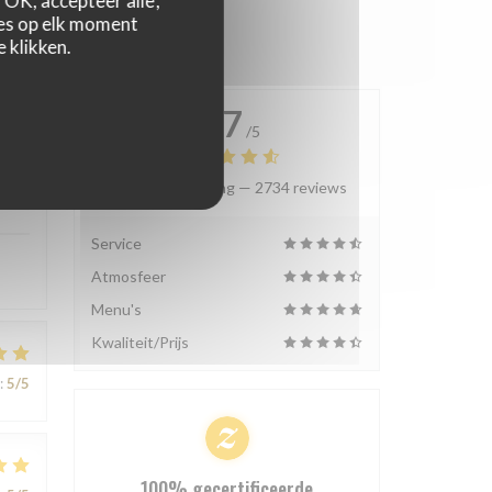
OK, accepteer alle',
zes op elk moment
 klikken.
4.7
/5
Gemiddelde rating —
2734 reviews
:
5
/5
Service
Atmosfeer
Menu's
Kwaliteit/Prijs
:
5
/5
100% gecertificeerde