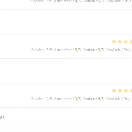
Service
:
5
/5
Atmosfeer
:
4
/5
Keuken
:
5
/5
Kwaliteit / Prijs
Service
:
5
/5
Atmosfeer
:
5
/5
Keuken
:
5
/5
Kwaliteit / Prijs
Service
:
4
/5
Atmosfeer
:
3
/5
Keuken
:
4
/5
Kwaliteit / Prijs
gé.