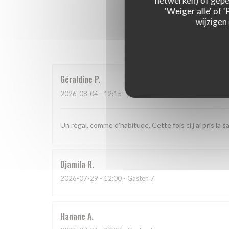
netwerken) of geper
'Weiger alle' of
wijzigen
Onze g
Géraldine
P
2026-08-04
- 12:15 - Gasten 2
Un régal, comme d'habitude. Cette fois ci j'ai pris la
Djamila
R
2026-07-29
- 12:00 - Gasten 7
Hanane
A