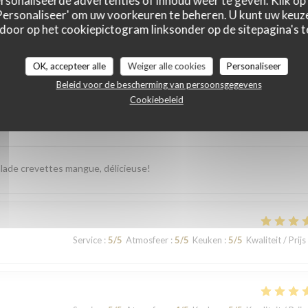
sonaliseerde advertenties of inhoud weer te geven. Klik op '
 'Personaliseer' om uw voorkeuren te beheren. U kunt uw keu
 door op het cookiepictogram linksonder op de sitepagina's te
astbeoordelingen
OK, accepteer alle
Weiger alle cookies
Personaliseer
Beleid voor de bescherming van persoonsgegevens
Cookiebeleid
Service
:
5
/5
Atmosfeer
:
5
/5
Keuken
:
5
/5
Kwaliteit / Prijs
 salade crevettes mangue, délicieuse!
Service
:
5
/5
Atmosfeer
:
5
/5
Keuken
:
5
/5
Kwaliteit / Prijs