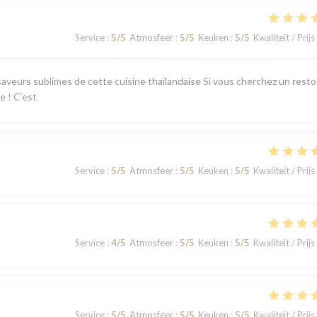
Service
:
5
/5
Atmosfeer
:
5
/5
Keuken
:
5
/5
Kwaliteit / Prijs
aveurs sublimes de cette cuisine thaïlandaise Si vous cherchez un resto
e ! C’est
Service
:
5
/5
Atmosfeer
:
5
/5
Keuken
:
5
/5
Kwaliteit / Prijs
Service
:
4
/5
Atmosfeer
:
5
/5
Keuken
:
5
/5
Kwaliteit / Prijs
Service
:
5
/5
Atmosfeer
:
5
/5
Keuken
:
5
/5
Kwaliteit / Prijs