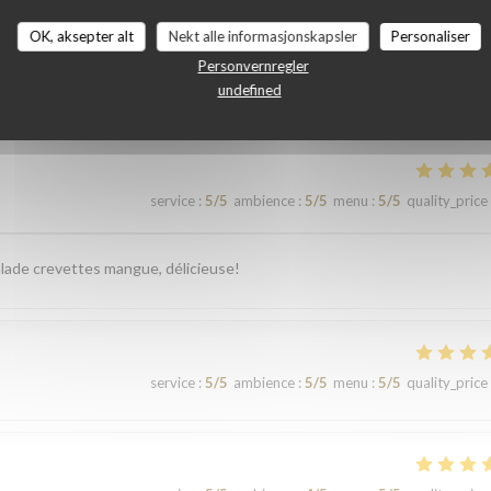
OK, aksepter alt
Nekt alle informasjonskapsler
Personaliser
r_clients_following_booking
Personvernregler
undefined
service
:
5
/5
ambience
:
5
/5
menu
:
5
/5
quality_price
 salade crevettes mangue, délicieuse!
service
:
5
/5
ambience
:
5
/5
menu
:
5
/5
quality_price