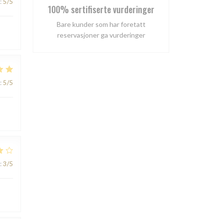
:
5
/5
100% sertifiserte vurderinger
Bare kunder som har foretatt
reservasjoner ga vurderinger
:
5
/5
:
3
/5