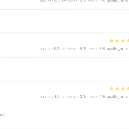
service
:
5
/5
ambience
:
4
/5
menu
:
5
/5
quality_price
service
:
5
/5
ambience
:
5
/5
menu
:
5
/5
quality_price
service
:
4
/5
ambience
:
3
/5
menu
:
4
/5
quality_price
gé.