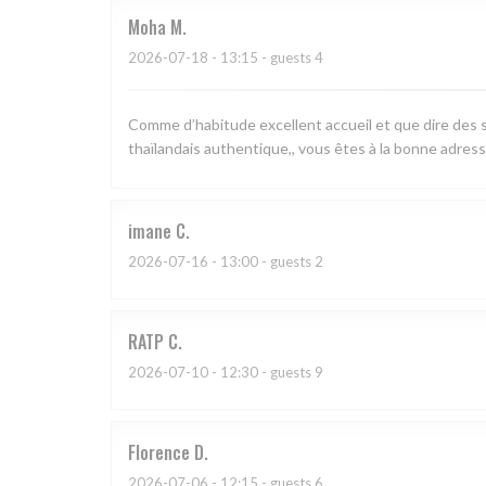
Moha
M
2026-07-18
- 13:15 - guests 4
Comme d’habitude excellent accueil et que dire des s
thaïlandais authentique,, vous êtes à la bonne adress
imane
C
2026-07-16
- 13:00 - guests 2
RATP
C
2026-07-10
- 12:30 - guests 9
Florence
D
2026-07-06
- 12:15 - guests 6