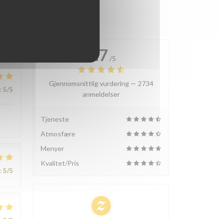
4.7
/5
Gjennomsnittlig vurdering —
2734
:
5
/5
anmeldelser
Tjeneste
Atmosfære
Menyer
Kvalitet/Pris
:
5
/5