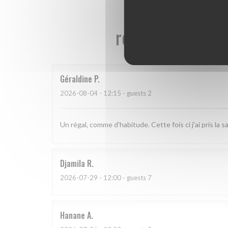
reviews_from_ou
Géraldine
P
2026-08-04
- 12:15 - guests 2
Un régal, comme d'habitude. Cette fois ci j'ai pris la
Djamila
R
2026-07-29
- 12:00 - guests 7
Hanane
A