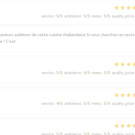
service
:
5
/5
ambience
:
5
/5
menu
:
5
/5
quality_price
aveurs sublimes de cette cuisine thaïlandaise Si vous cherchez un resto
e ! C’est
service
:
5
/5
ambience
:
5
/5
menu
:
5
/5
quality_price
service
:
4
/5
ambience
:
5
/5
menu
:
5
/5
quality_price
service
:
5
/5
ambience
:
5
/5
menu
:
5
/5
quality_price