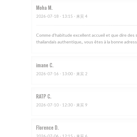
Moha
M
2026-07-18
- 13:15 - 来宾 4
Comme d’habitude excellent accueil et que dire des s
thaïlandais authentique,, vous êtes à la bonne adress
imane
C
2026-07-16
- 13:00 - 来宾 2
RATP
C
2026-07-10
- 12:30 - 来宾 9
Florence
D
2026-07-06
- 12:15 - 来宾 6