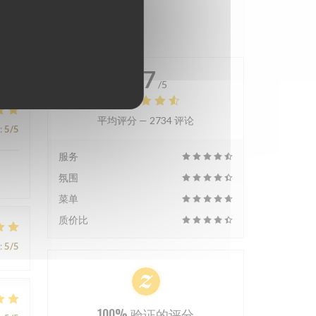
4.7
/5
平均评分 —
2734 评论
:
5
/5
服务
氛围
菜单
质价比
:
5
/5
100% 验证的评分