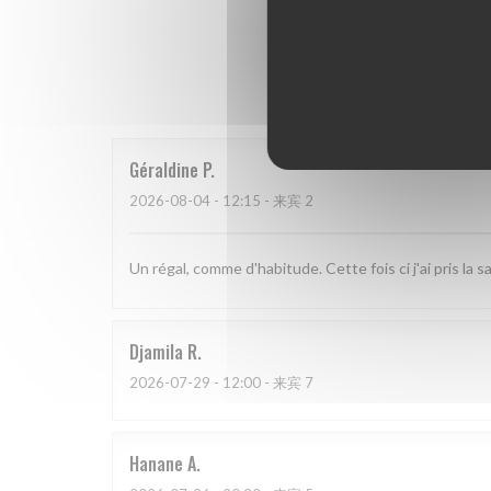
我
Géraldine
P
2026-08-04
- 12:15 - 来宾 2
Un régal, comme d'habitude. Cette fois ci j'ai pris la
Djamila
R
2026-07-29
- 12:00 - 来宾 7
Hanane
A