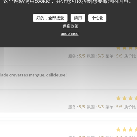
这个网站使用cookie， 并让您可以控制想要激活的内容。
们的顾客评分
好的，全部接受
禁用
个性化
保密政策
undefined
服务
:
5
/5
氛围
:
5
/5
菜单
:
5
/5
质价比
 salade crevettes mangue, délicieuse!
服务
:
5
/5
氛围
:
5
/5
菜单
:
5
/5
质价比