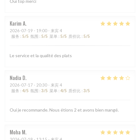
Oui top merci
Karim
A
2026-07-19
- 19:00 - 来宾 4
服务
:
5
/5
氛围
:
5
/5
菜单
:
5
/5
质价比
:
5
/5
Le service et la qualité des plats
Nadia
D
2026-07-17
- 20:30 - 来宾 4
服务
:
4
/5
氛围
:
3
/5
菜单
:
4
/5
质价比
:
3
/5
Oui je recommande. Nous étions 2 et avons bien mangé.
Moha
M
2026-07-18
- 13:15 - 来宾 4