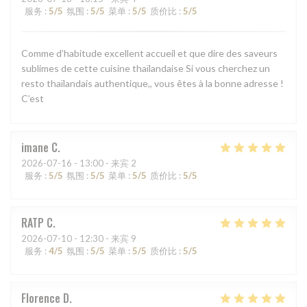
服务
:
5
/5
氛围
:
5
/5
菜单
:
5
/5
质价比
:
5
/5
Comme d’habitude excellent accueil et que dire des saveurs
sublimes de cette cuisine thaïlandaise Si vous cherchez un
resto thaïlandais authentique,, vous êtes à la bonne adresse !
C’est
imane
C
2026-07-16
- 13:00 - 来宾 2
服务
:
5
/5
氛围
:
5
/5
菜单
:
5
/5
质价比
:
5
/5
RATP
C
2026-07-10
- 12:30 - 来宾 9
服务
:
4
/5
氛围
:
5
/5
菜单
:
5
/5
质价比
:
5
/5
Florence
D