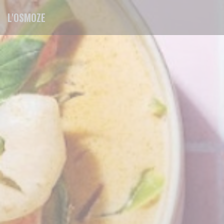
Πίνακας διαχείρισης "Μπισκότων" (Cookies)
L'OSMOZE