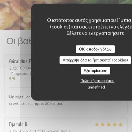
Ο ιστότοπος αυτός χρησιμοποιεί "μπισ
(cookies) και σας επιτρέπει να ελέγξετ
θέλετε να ενεργοποιήσετε
Οι βαθμολογίες πελατών μας
OK, αποδοχή όλων
Απόρριψε όλα τα "μπισκότα" (cookies)
Géraldine
P
2026-08-04
- 12:15 - καλεσμένοι 2
Εξατομίκευση
Υπηρεσία
:
5
/5
Ατμόσφαιρα
:
5
/5
Μενού
:
5
/5
Ποιότητα / Τιμή
:
5
/5
Πολιτική απορρήτου
undefined
Un régal, comme d'habitude. Cette fois ci j'ai pris la salade
crevettes mangue, délicieuse!
Djamila
R
2026-07-29
- 12:00 - καλεσμένοι 7