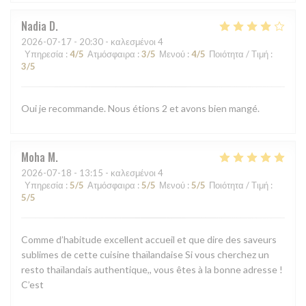
Nadia
D
2026-07-17
- 20:30 - καλεσμένοι 4
Υπηρεσία
:
4
/5
Ατμόσφαιρα
:
3
/5
Μενού
:
4
/5
Ποιότητα / Τιμή
:
3
/5
Oui je recommande. Nous étions 2 et avons bien mangé.
Moha
M
2026-07-18
- 13:15 - καλεσμένοι 4
Υπηρεσία
:
5
/5
Ατμόσφαιρα
:
5
/5
Μενού
:
5
/5
Ποιότητα / Τιμή
:
5
/5
Comme d’habitude excellent accueil et que dire des saveurs
sublimes de cette cuisine thaïlandaise Si vous cherchez un
resto thaïlandais authentique,, vous êtes à la bonne adresse !
C’est