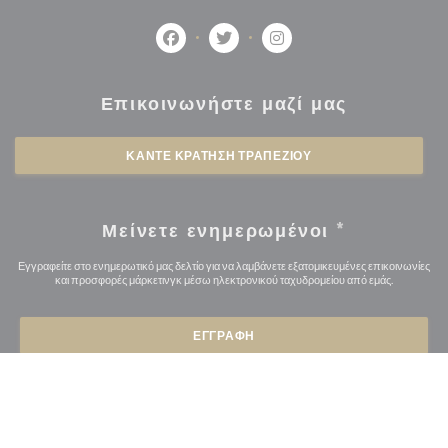
Facebook ((ανοίγει σε νέο παράθυρο))
Twitter ((ανοίγει σε νέο παράθυ
Instagram ((ανοίγει σε 
Επικοινωνήστε μαζί μας
ΚΆΝΤΕ ΚΡΆΤΗΣΗ ΤΡΑΠΕΖΙΟΎ
Μείνετε ενημερωμένοι
*
Εγγραφείτε στο ενημερωτικό μας δελτίο για να λαμβάνετε εξατομικευμένες επικοινωνίες
και προσφορές μάρκετινγκ μέσω ηλεκτρονικού ταχυδρομείου από εμάς.
ΕΓΓΡΑΦΉ
© 2026 L'OSMOZE — Η ΙΣΤΟΣΕΛΊΔΑ ΤΟΥ ΕΣΤΙΑΤΟΡΊΟΥ
((ΑΝΟΊΓΕΙ ΣΕ ΝΈ
ΔΗΜΙΟΥΡΓΉΘΗΚΕ ΑΠΌ
ZENCHEF