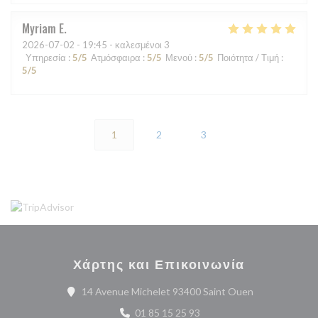
Myriam
E
2026-07-02
- 19:45 - καλεσμένοι 3
Υπηρεσία
:
5
/5
Ατμόσφαιρα
:
5
/5
Μενού
:
5
/5
Ποιότητα / Τιμή
:
5
/5
1
2
3
Χάρτης και Επικοινωνία
((ανοίγει σε ν
14 Avenue Michelet 93400 Saint Ouen
01 85 15 25 93