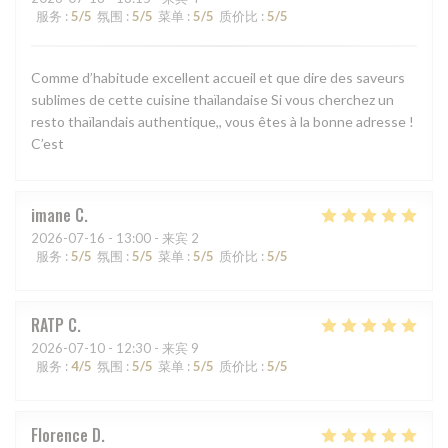
服务
:
5
/5
氛围
:
5
/5
菜单
:
5
/5
质价比
:
5
/5
Comme d’habitude excellent accueil et que dire des saveurs
sublimes de cette cuisine thaïlandaise Si vous cherchez un
resto thaïlandais authentique,, vous êtes à la bonne adresse !
C’est
imane
C
2026-07-16
- 13:00 - 来宾 2
服务
:
5
/5
氛围
:
5
/5
菜单
:
5
/5
质价比
:
5
/5
RATP
C
2026-07-10
- 12:30 - 来宾 9
服务
:
4
/5
氛围
:
5
/5
菜单
:
5
/5
质价比
:
5
/5
Florence
D