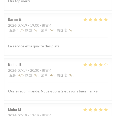
Oui top merci
Karim
A
2026-07-19
- 19:00 - 来宾 4
服务
:
5
/5
氛围
:
5
/5
菜单
:
5
/5
质价比
:
5
/5
Le service et la qualité des plats
Nadia
D
2026-07-17
- 20:30 - 来宾 4
服务
:
4
/5
氛围
:
3
/5
菜单
:
4
/5
质价比
:
3
/5
Oui je recommande. Nous étions 2 et avons bien mangé.
Moha
M
2026-07-18
- 13:15 - 来宾 4