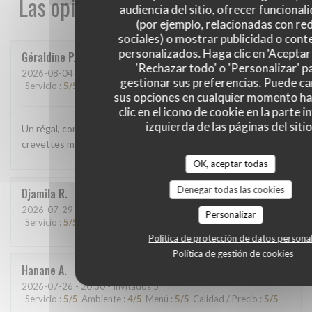
Las opiniones de nuestros clientes
audiencia del sitio, ofrecer funcional
(por ejemplo, relacionadas con re
sociales) o mostrar publicidad o cont
personalizados. Haga clic en 'Aceptar 
Géraldine
P
'Rechazar todo' o 'Personalizar' p
2026-08-04
- 12:15 - Invitados 2
gestionar sus preferencias. Puede c
Servicio
:
5
/5
Ambiente
:
5
/5
Menú
:
5
/5
Calidad / Precio
:
5
/5
sus opciones en cualquier momento h
clic en el icono de cookie en la parte i
izquierda de las páginas del sitio
Un régal, comme d'habitude. Cette fois ci j'ai pris la salade
crevettes mangue, délicieuse!
OK, aceptar todas
Denegar todas las cookies
Djamila
R
2026-07-29
- 12:00 - Invitados 7
Personalizar
Servicio
:
5
/5
Ambiente
:
5
/5
Menú
:
5
/5
Calidad / Precio
:
5
/5
Política de protección de datos persona
Política de gestión de cookies
Hanane
A
2026-07-26
- 20:30 - Invitados 5
Servicio
:
5
/5
Ambiente
:
4
/5
Menú
:
5
/5
Calidad / Precio
:
5
/5