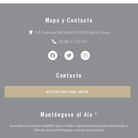
Mapa y Contacto
((abre en una 
14 Avenue Michelet 93400 Saint Ouen
01 85 15 25 93
Facebook ((abre en una nueva ventana))
Twitter ((abre en una nueva vent
Instagram ((abre en una 
Contacto
RESERVAR UNA MESA
Manténgase al día
*
Suscríbase a nuestro boletín para recibir comunicaciones personalizadas y
ofertas de marketing por correo electrónico.