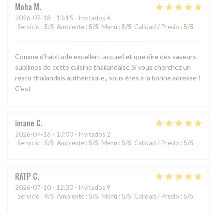
Moha
M
2026-07-18
- 13:15 - Invitados 4
Servicio
:
5
/5
Ambiente
:
5
/5
Menú
:
5
/5
Calidad / Precio
:
5
/5
Comme d’habitude excellent accueil et que dire des saveurs
sublimes de cette cuisine thaïlandaise Si vous cherchez un
resto thaïlandais authentique,, vous êtes à la bonne adresse !
C’est
imane
C
2026-07-16
- 13:00 - Invitados 2
Servicio
:
5
/5
Ambiente
:
5
/5
Menú
:
5
/5
Calidad / Precio
:
5
/5
RATP
C
2026-07-10
- 12:30 - Invitados 9
Servicio
:
4
/5
Ambiente
:
5
/5
Menú
:
5
/5
Calidad / Precio
:
5
/5