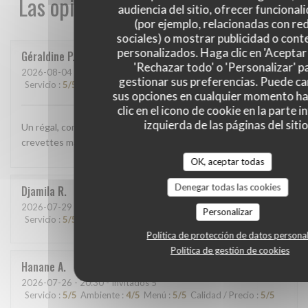
Las opiniones de nuestros clientes
audiencia del sitio, ofrecer funcional
(por ejemplo, relacionadas con re
sociales) o mostrar publicidad o cont
personalizados. Haga clic en 'Aceptar 
Géraldine
P
'Rechazar todo' o 'Personalizar' p
2026-08-04
- 12:15 - Invitados 2
gestionar sus preferencias. Puede c
Servicio
:
5
/5
Ambiente
:
5
/5
Menú
:
5
/5
Calidad / Precio
:
5
/5
sus opciones en cualquier momento h
clic en el icono de cookie en la parte i
izquierda de las páginas del sitio
Un régal, comme d'habitude. Cette fois ci j'ai pris la salade
crevettes mangue, délicieuse!
OK, aceptar todas
Denegar todas las cookies
Djamila
R
2026-07-29
- 12:00 - Invitados 7
Personalizar
Servicio
:
5
/5
Ambiente
:
5
/5
Menú
:
5
/5
Calidad / Precio
:
5
/5
Política de protección de datos persona
Política de gestión de cookies
Hanane
A
2026-07-26
- 20:30 - Invitados 5
Servicio
:
5
/5
Ambiente
:
4
/5
Menú
:
5
/5
Calidad / Precio
:
5
/5