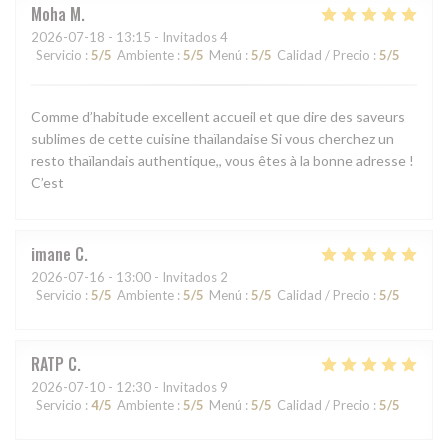
Moha
M
2026-07-18
- 13:15 - Invitados 4
Servicio
:
5
/5
Ambiente
:
5
/5
Menú
:
5
/5
Calidad / Precio
:
5
/5
Comme d’habitude excellent accueil et que dire des saveurs
sublimes de cette cuisine thaïlandaise Si vous cherchez un
resto thaïlandais authentique,, vous êtes à la bonne adresse !
C’est
imane
C
2026-07-16
- 13:00 - Invitados 2
Servicio
:
5
/5
Ambiente
:
5
/5
Menú
:
5
/5
Calidad / Precio
:
5
/5
RATP
C
2026-07-10
- 12:30 - Invitados 9
Servicio
:
4
/5
Ambiente
:
5
/5
Menú
:
5
/5
Calidad / Precio
:
5
/5