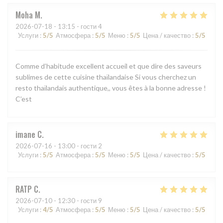
Moha
M
2026-07-18
- 13:15 - гости 4
Услуги
:
5
/5
Атмосфера
:
5
/5
Меню
:
5
/5
Цена / качество
:
5
/5
Comme d’habitude excellent accueil et que dire des saveurs
sublimes de cette cuisine thaïlandaise Si vous cherchez un
resto thaïlandais authentique,, vous êtes à la bonne adresse !
C’est
imane
C
2026-07-16
- 13:00 - гости 2
Услуги
:
5
/5
Атмосфера
:
5
/5
Меню
:
5
/5
Цена / качество
:
5
/5
RATP
C
2026-07-10
- 12:30 - гости 9
Услуги
:
4
/5
Атмосфера
:
5
/5
Меню
:
5
/5
Цена / качество
:
5
/5