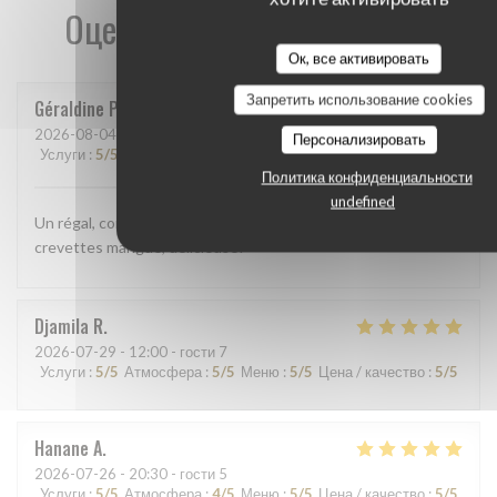
Оценки наших посетителей
Ок, все активировать
Запретить использование cookies
Géraldine
P
2026-08-04
- 12:15 - гости 2
Персонализировать
Услуги
:
5
/5
Атмосфера
:
5
/5
Меню
:
5
/5
Цена / качество
:
5
/5
Политика конфиденциальности
undefined
Un régal, comme d'habitude. Cette fois ci j'ai pris la salade
crevettes mangue, délicieuse!
Djamila
R
2026-07-29
- 12:00 - гости 7
Услуги
:
5
/5
Атмосфера
:
5
/5
Меню
:
5
/5
Цена / качество
:
5
/5
Hanane
A
2026-07-26
- 20:30 - гости 5
Услуги
:
5
/5
Атмосфера
:
4
/5
Меню
:
5
/5
Цена / качество
:
5
/5