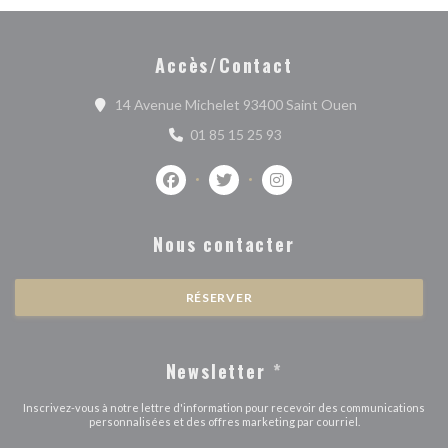
Accès/Contact
((ouvre une no
14 Avenue Michelet 93400 Saint Ouen
01 85 15 25 93
Facebook ((ouvre une nouvelle fenêtre))
Twitter ((ouvre une nouvelle fenê
Instagram ((ouvre une nou
Nous contacter
RÉSERVER
Newsletter
*
Inscrivez-vous à notre lettre d'information pour recevoir des communications
personnalisées et des offres marketing par courriel.