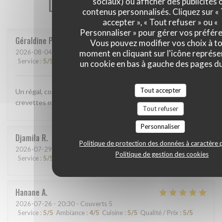
Les avis de nos clients
sociaux) ou afficher des publicités 
contenus personnalisés. Cliquez sur «
accepter », « Tout refuser » ou «
Personnaliser » pour gérer vos préfér
Géraldine
P
Vous pouvez modifier vos choix à t
moment en cliquant sur l'icône représ
2026-08-04
- 12:15 - Couverts 2
Service
:
5
/5
Ambiance
:
5
/5
Cuisine
:
5
/5
Qualité / Prix
:
5
/5
un cookie en bas à gauche des pages du
Tout accepter
Un régal, comme d'habitude. Cette fois ci j'ai pris la salade
crevettes mangue, délicieuse!
Tout refuser
Personnaliser
Djamila
R
Politique de protection des données à caractère 
2026-07-29
- 12:00 - Couverts 7
Politique de gestion des cookies
Service
:
5
/5
Ambiance
:
5
/5
Cuisine
:
5
/5
Qualité / Prix
:
5
/5
Hanane
A
2026-07-26
- 20:30 - Couverts 5
Service
:
5
/5
Ambiance
:
4
/5
Cuisine
:
5
/5
Qualité / Prix
:
5
/5